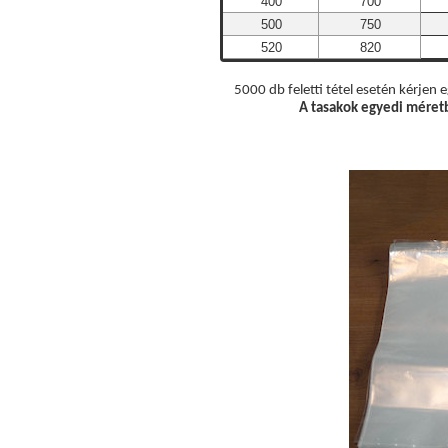
400
700
500
750
520
820
5000 db feletti tétel esetén kérjen 
A tasakok egyedi méretb