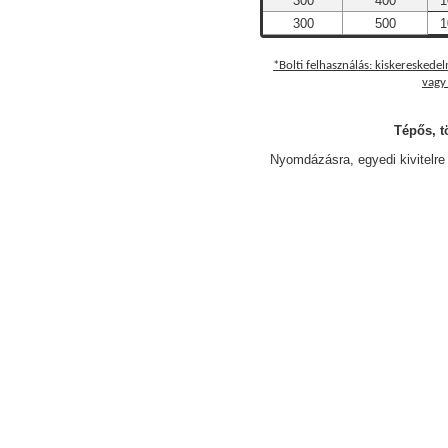
300
400
1
300
500
1
*Bolti felhasználás: kiskeresked
vagy 
Tépős, t
Nyomdázásra, egyedi kivitelre