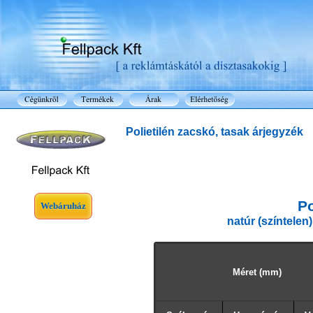
Polietilén zacskó, tasak árjegyzék
Po
Webáruház
natúr
(színtelen)
Méret (mm)