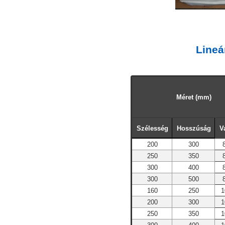
Lineá
Méret (mm)
Szélesség
Hosszúság
V
200
300
250
350
300
400
300
500
160
250
1
200
300
1
250
350
1